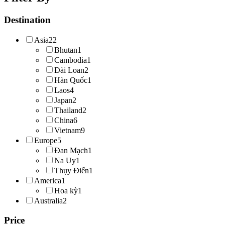
Destination
Asia
22
Bhutan
1
Cambodia
1
Đài Loan
2
Hàn Quốc
1
Laos
4
Japan
2
Thailand
2
China
6
Vietnam
9
Europe
5
Đan Mạch
1
Na Uy
1
Thụy Điển
1
America
1
Hoa kỳ
1
Australia
2
Price