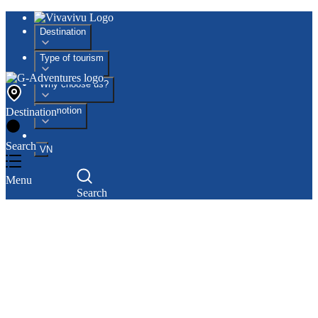
Destination
Type of tourism
Why choose us?
Promotion
Destination
Search
VN
Menu
Search