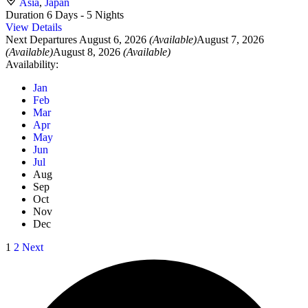
Asia
,
Japan
Duration
6 Days - 5 Nights
View Details
Next Departures
August 6, 2026
(Available)
August 7, 2026
(Available)
August 8, 2026
(Available)
Availability:
Jan
Feb
Mar
Apr
May
Jun
Jul
Aug
Sep
Oct
Nov
Dec
Posts
Page
Page
1
2
Next
pagination