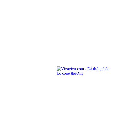
ĐKKD: 0100874844-001 do Sở Kế Hoạch Đầu Tư Thành phố Hồ Chí Minh cấp ngày
04/01/2022
Address: Unit 201,
Saigon Riverside Office Center, 2A-4A Ton
Duc Thang
,
Dist.1
,
HCM City
.
145 Rue de Tolbiac, 75013 Paris, France.
Telephone:
(028) 7300 8858 - (024) 7300 8858 - (0236) 730 8858
Call center:
1900 6042
Email:
tour@vivavivu.com
Mã số thuế:
0100874844-001
Quick Links