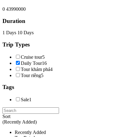
0
43990000
Duration
1 Days
10 Days
Trip Types
Cruise tour
5
Daily Tour
16
Tour khám phá
4
Tour riêng
5
Tags
Sale
1
Sort
(Recently Added)
Recently Added