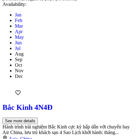
Availability:
Jan
Feb
Mar
Apr
May
Jun
Jul
Aug
Sep
Oct
Nov
Dec
Bắc Kinh 4N4Đ
See more details
Hành trình trải nghiệm Bắc Kinh cực kỳ hấp dẫn với chuyến bay
Air China, lưu trú khách sạn 4 Sao Lịch khởi hành: tháng...
Asia
,
China