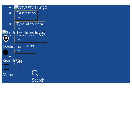
Destination
Type of tourism
Why choose us?
Promotion
Destination
Search
VN
Menu
Search