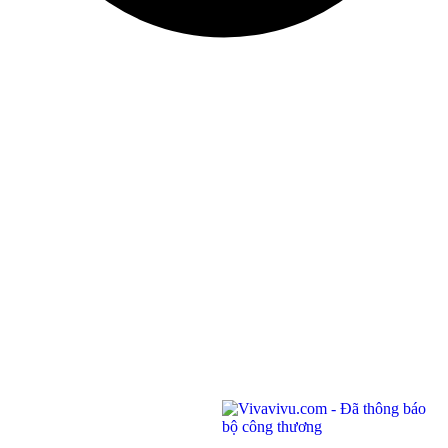
©
BRANCH OF BIEN DONG COMPANY LIMITED
ĐKKD: 0100874844-001 do Sở Kế Hoạch Đầu Tư Thành phố Hồ Chí Minh cấp ngày
04/01/2022
Address: Unit 201,
Saigon Riverside Office Center, 2A-4A Ton
Duc Thang
,
Dist.1
,
HCM City
.
145 Rue de Tolbiac, 75013 Paris, France.
Telephone:
(028) 7300 8858 - (024) 7300 8858 - (0236) 730 8858
Call center:
1900 6042