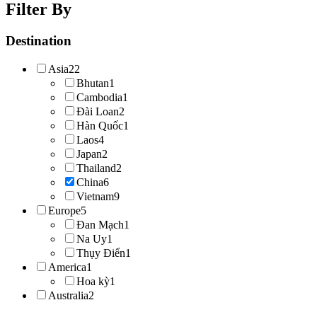
Filter By
Destination
Asia
22
Bhutan
1
Cambodia
1
Đài Loan
2
Hàn Quốc
1
Laos
4
Japan
2
Thailand
2
China
6
Vietnam
9
Europe
5
Đan Mạch
1
Na Uy
1
Thụy Điển
1
America
1
Hoa kỳ
1
Australia
2