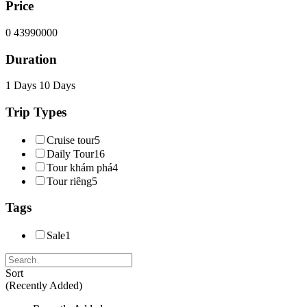
Price
0
43990000
Duration
1 Days
10 Days
Trip Types
Cruise tour
5
Daily Tour
16
Tour khám phá
4
Tour riêng
5
Tags
Sale
1
Sort
(Recently Added)