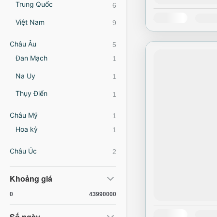
Trung Quốc
6
Availability:
Th1
Việt Nam
9
Châu Âu
5
Đan Mạch
1
Na Uy
1
Thụy Điển
1
Châu Mỹ
1
Hoa kỳ
1
Châu Úc
2
Khoảng giá
0
43990000
Availability:
Th1
Số ngày