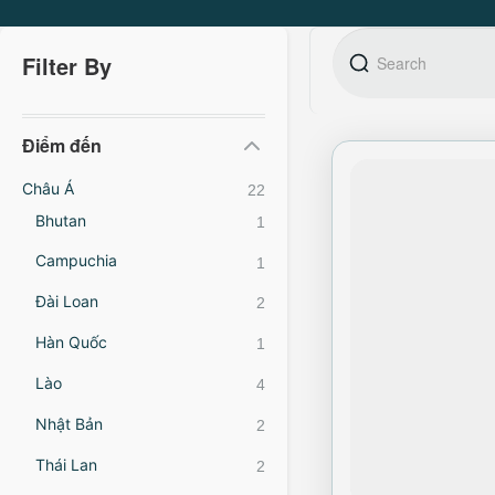
Filter By
Điểm đến
Châu Á
22
Bhutan
1
Campuchia
1
Đài Loan
2
Hàn Quốc
1
Lào
4
Nhật Bản
2
Thái Lan
2