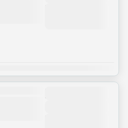
Next Departures
Tháng 8 5, 2026
(Available)
Tháng 8 6, 2026
(Available)
Tháng 8 7, 2026
(Available)
Th12
Số ngày
2 Ngày - 1 Night
100% phòng có ban công
từ 40 đến 160m2 -...
View Details
Next Departures
Tháng 8 5, 2026
(Available)