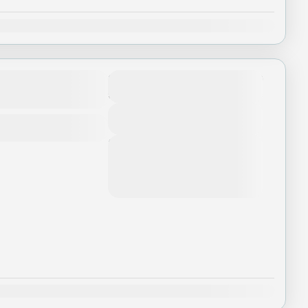
Th12
hành trình, hai
9.950.000
Số ngày
5 Ngày - 4 Nights
View Details
Next Departures
Tháng 8 5, 2026
(Available)
Tháng 8 6, 2026
(Available)
Tháng 8 7, 2026
(Available)
Th12