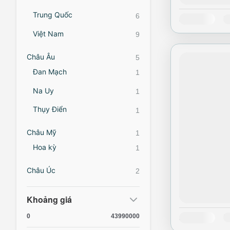
Trung Quốc
6
Availability:
T
Việt Nam
9
Châu Âu
5
Đan Mạch
1
Na Uy
1
Thụy Điển
1
Châu Mỹ
1
Hoa kỳ
1
Châu Úc
2
Khoảng giá
0
43990000
Availability:
T