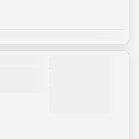
Th12
g Tiên Cốc
Số ngày
5 Ngày - 5 Nights
nh Vũ Hán - Vọng Tiên
ây
View Details
Next Departures
Tháng 8 5, 2026
(Available)
Tháng 8 6, 2026
(Available)
Tháng 8 7, 2026
(Available)