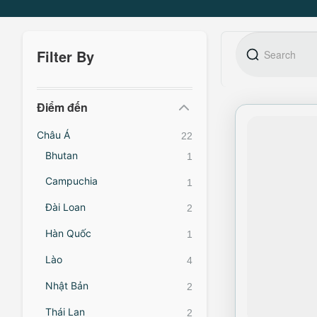
Filter By
Điểm đến
Châu Á
22
Bhutan
1
Campuchia
1
Đài Loan
2
Hàn Quốc
1
Lào
4
Nhật Bản
2
Thái Lan
2