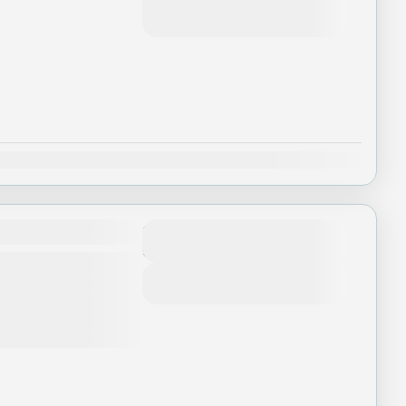
Tháng 8 6, 2026
(Available)
Tháng 8 7, 2026
(Available)
Th12
Số ngày
5 Ngày - 4 Nights
malaya phía Đông,
 nhiều thế kỷ và mở cửa
View Details