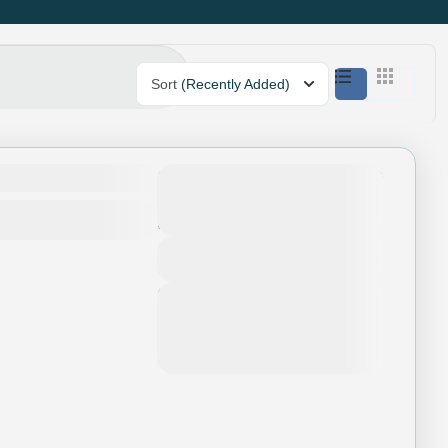
Sort
(Recently Added)
Mono
16.950.000
Số ngày
5 Ngày - 4
Nights
View Details
Next Departures
Tháng 8 5, 2026
(Available)
Tháng 8 6, 2026
(Available)
Tháng 8 7, 2026
(Available)