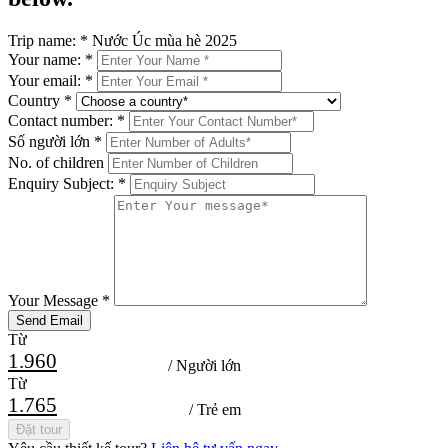
Trip name:
*
Nước Úc mùa hè 2025
Your name:
*
Your email:
*
Country
*
Contact number:
*
Số người lớn
*
No. of children
Enquiry Subject:
*
Your Message
*
Từ
1.960
/ Người lớn
Từ
1.765
/ Trẻ em
Đặt tour