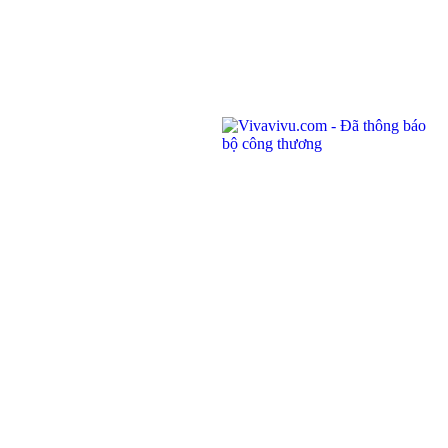
145 Rue de Tolbiac, 75013 Paris, France.
Điện thoại:
(028) 7300 8858 - (024) 7300 8858 - (0236) 730 8858
Tổng đài:
1900 6042
Email:
tour@vivavivu.com
Mã số thuế:
0100874844-001
Liên kết nhanh
Về Vivavivu
Dịch vụ khác
Điều khoản sử dụng
Hợp tác
Chính sách bảo mật
Tuyển dụng