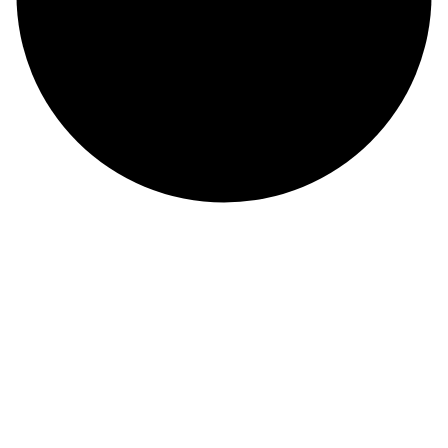
©
CHI NHÁNH CÔNG TY TNHH BIỂN ĐÔNG
ĐKKD: 0100874844-001 do Sở Kế Hoạch Đầu Tư Thành phố Hồ Chí Minh cấp ngày
04/01/2022
Địa chỉ: Phòng 201,
Saigon Riverside Office Center, 2A-4A Tôn
Đức Thắng
,
Quận 1
,
TP. Hồ Chí Minh
.