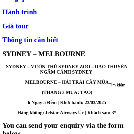
Hành trình
Giá tour
Thông tin cần biết
SYDNEY – MELBOURNE
SYDNEY – VƯỜN THÚ SYDNEY ZOO – DẠO THUYỀN
NGẮM CẢNH SYDNEY
MELBOURNE – HÁI TRÁI CÂY MÙA
Tìm kiếm
(THÁNG
3
MÙA:
TÁO
)
6
Ngày
5
Đêm
|
Khởi hành:
23
/
03
/2025
Hàng không
:
Jetstar Airways
Úc | Khách sạn: 3*
You can send your enquiry via the form
below.