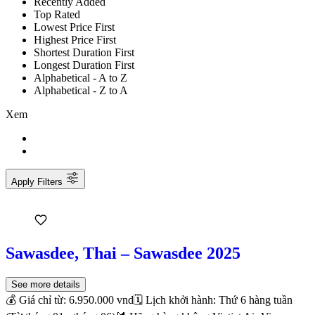
Recently Added
Top Rated
Lowest Price First
Highest Price First
Shortest Duration First
Longest Duration First
Alphabetical - A to Z
Alphabetical - Z to A
Xem
Apply Filters
Sawasdee, Thai – Sawasdee 2025
See more details
💰 Giá chỉ từ: 6.950.000 vnd🗓 Lịch khởi hành: Thứ 6 hàng tuần