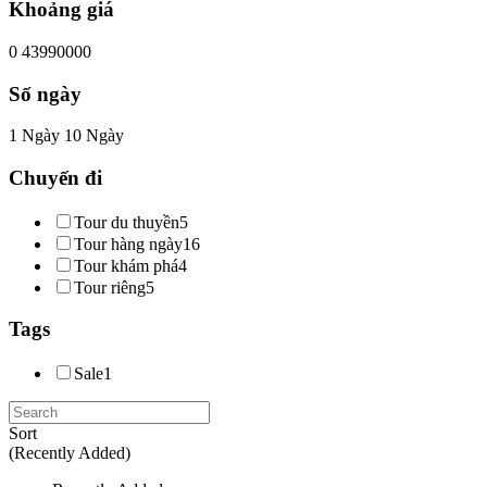
Khoảng giá
0
43990000
Số ngày
1 Ngày
10 Ngày
Chuyến đi
Tour du thuyền
5
Tour hàng ngày
16
Tour khám phá
4
Tour riêng
5
Tags
Sale
1
Sort
(Recently Added)