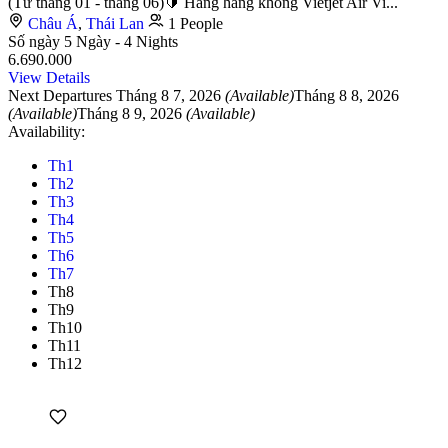
(Từ tháng 01 - tháng 06)🔰 Hãng hàng không Vietjet Air Vi...
Châu Á
,
Thái Lan
1 People
Số ngày
5 Ngày - 4 Nights
6.690.000
View Details
Next Departures
Tháng 8 7, 2026
(Available)
Tháng 8 8, 2026
(Available)
Tháng 8 9, 2026
(Available)
Availability:
Th1
Th2
Th3
Th4
Th5
Th6
Th7
Th8
Th9
Th10
Th11
Th12