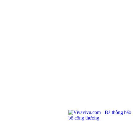
©
CHI NHÁNH CÔNG TY TNHH BIỂN ĐÔNG
ĐKKD: 0100874844-001 do Sở Kế Hoạch Đầu Tư Thành phố Hồ Chí Minh cấp ngày
04/01/2022
Địa chỉ: Phòng 201,
Saigon Riverside Office Center, 2A-4A Tôn
Đức Thắng
,
Quận 1
,
TP. Hồ Chí Minh
.
145 Rue de Tolbiac, 75013 Paris, France.
Điện thoại:
(028) 7300 8858 - (024) 7300 8858 - (0236) 730 8858
Tổng đài:
1900 6042
Email:
tour@vivavivu.com