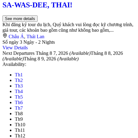
SA-WAS-DEE, THAI!
See more details
Khi đăng ký tour du lịch, Quý khách vui lòng đọc kỹ chương trình,
giá tour, các khoản bao gồm cũng như không bao gồm,...
Châu Á
,
Thái Lan
Số ngày
3 Ngày - 2 Nights
View Details
Next Departures
Tháng 8 7, 2026
(Available)
Tháng 8 8, 2026
(Available)
Tháng 8 9, 2026
(Available)
Availability:
Th1
Th2
Th3
Th4
Th5
Th6
Th7
Th8
Th9
Th10
Th11
Th12