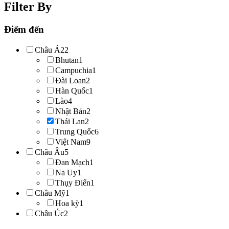
Filter By
Điểm đến
Châu Á
22
Bhutan
1
Campuchia
1
Đài Loan
2
Hàn Quốc
1
Lào
4
Nhật Bản
2
Thái Lan
2
Trung Quốc
6
Việt Nam
9
Châu Âu
5
Đan Mạch
1
Na Uy
1
Thụy Điển
1
Châu Mỹ
1
Hoa kỳ
1
Châu Úc
2