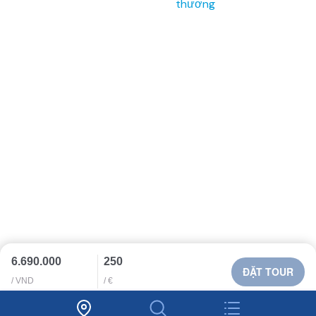
Email:
tour@vivavivu.com
Mã số thuế:
0100874844-001
Liên kết nhanh
Về Vivavivu
Dịch vụ khác
Điều khoản sử dụng
Hợp tác
Chính sách bảo mật
Tuyển dụng
6.690.000
250
ĐẶT TOUR
/ VND
/ €
Yêu cầu thiết kế tour?
Liên hệ tư vấn ngay