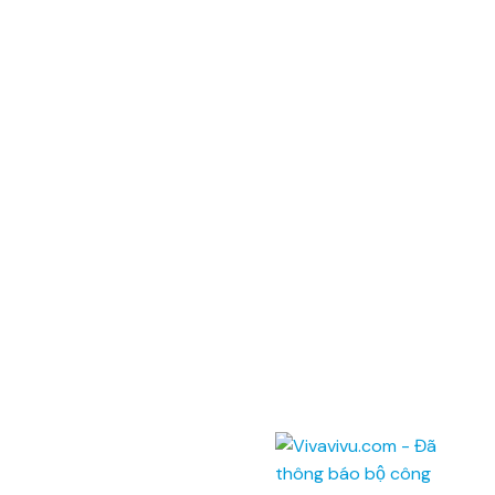
©
CHI NHÁNH CÔNG TY TNHH BIỂN ĐÔNG
ĐKKD: 0100874844-001 do Sở Kế Hoạch Đầu Tư Thành phố Hồ Chí
Minh cấp ngày 04/01/2022
Địa chỉ: Phòng 201,
Saigon Riverside Office Center,
2A-4A Tôn Đức Thắng
,
Quận 1
,
TP. Hồ Chí Minh
.
145 Rue de Tolbiac, 75013 Paris, France.
Điện thoại:
(028) 7300 8858 - (024) 7300 8858 -
(0236) 730 8858
Tổng đài:
1900 6042