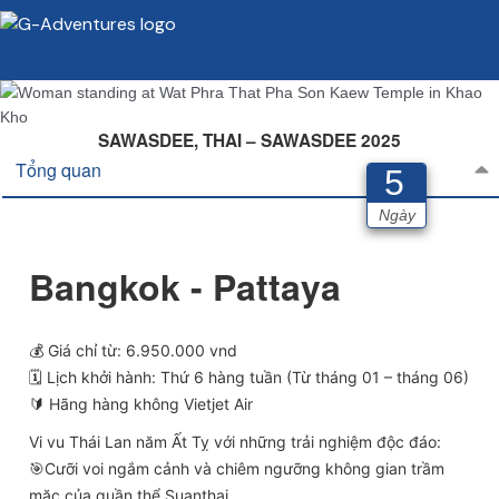
SAWASDEE, THAI – SAWASDEE 2025
Tổng quan
5
Ngày
Bangkok - Pattaya
💰 Giá chỉ từ: 6.950.000 vnd
🗓 Lịch khởi hành: Thứ 6 hàng tuần (Từ tháng 01 – tháng 06)
🔰 Hãng hàng không Vietjet Air
Vi vu Thái Lan năm Ất Tỵ với những trải nghiệm độc đáo:
️🎯Cưỡi voi ngắm cảnh và chiêm ngưỡng không gian trầm
mặc của quần thể Suanthai.