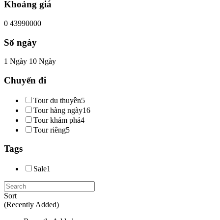
Khoảng giá
0
43990000
Số ngày
1 Ngày
10 Ngày
Chuyến đi
Tour du thuyền
5
Tour hàng ngày
16
Tour khám phá
4
Tour riêng
5
Tags
Sale
1
Sort
(Recently Added)