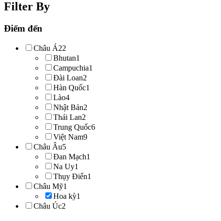
Filter By
Điểm đến
Châu Á
22
Bhutan
1
Campuchia
1
Đài Loan
2
Hàn Quốc
1
Lào
4
Nhật Bản
2
Thái Lan
2
Trung Quốc
6
Việt Nam
9
Châu Âu
5
Đan Mạch
1
Na Uy
1
Thụy Điển
1
Châu Mỹ
1
Hoa kỳ
1
Châu Úc
2