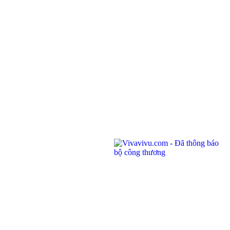
ĐKKD: 0100874844-001 do Sở Kế Hoạch Đầu Tư Thành phố Hồ Chí Minh cấp ngày
04/01/2022
Địa chỉ: Phòng 201,
Saigon Riverside Office Center, 2A-4A Tôn
Đức Thắng
,
Quận 1
,
TP. Hồ Chí Minh
.
145 Rue de Tolbiac, 75013 Paris, France.
Điện thoại:
(028) 7300 8858 - (024) 7300 8858 - (0236) 730 8858
Tổng đài:
1900 6042
Email:
tour@vivavivu.com
Mã số thuế:
0100874844-001
Liên kết nhanh