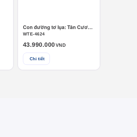
Con đường tơ lụa: Tân Cương – Cam Túc – Đan Hà – Đôn Hoàng
WTE-4624
WTE-4607
43.990.000
6.690.00
VND
Chi tiết
Chi tiết