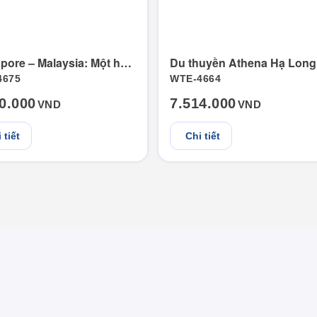
Singapore – Malaysia: Một hành trình, hai quốc gia
Du thuyền Athena Hạ Long
4675
WTE-4664
0.000
7.514.000
VND
VND
 tiết
Chi tiết