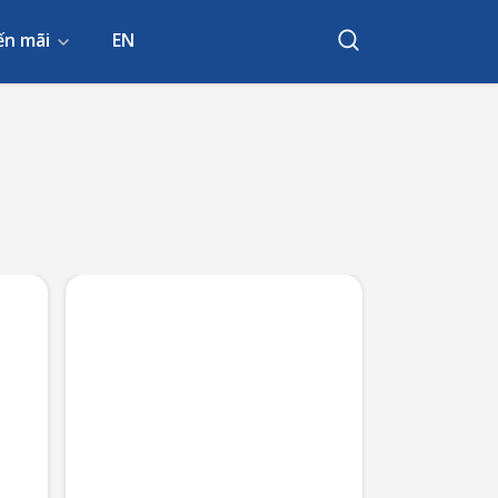
ến mãi
EN
Search