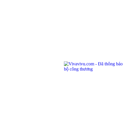
04/01/2022
Địa chỉ: Phòng 201,
Saigon Riverside Office Center, 2A-4A Tôn
Đức Thắng
,
Quận 1
,
TP. Hồ Chí Minh
.
145 Rue de Tolbiac, 75013 Paris, France.
Điện thoại:
(028) 7300 8858 - (024) 7300 8858 - (0236) 730 8858
Tổng đài:
1900 6042
Email:
tour@vivavivu.com
Mã số thuế:
0100874844-001
Liên kết nhanh
Về Vivavivu
Dịch vụ khác
Điều khoản sử dụng
Hợp tác
Chính sách bảo mật
Tuyển dụng