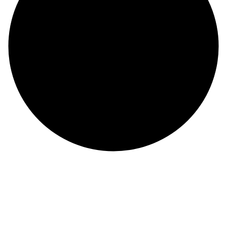
©
CHI NHÁNH CÔNG TY TNHH BIỂN ĐÔNG
ĐKKD: 0100874844-001 do Sở Kế Hoạch Đầu Tư Thành phố Hồ Chí Minh cấp ngày