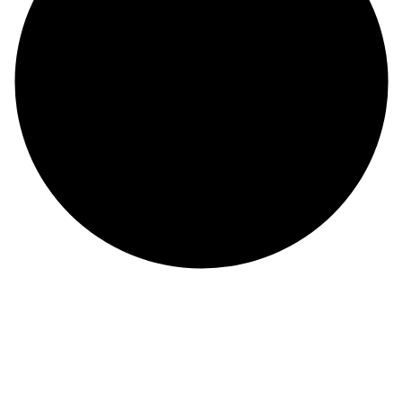
©
CHI NHÁNH CÔNG TY TNHH BIỂN ĐÔNG
ĐKKD: 0100874844-001 do Sở Kế Hoạch Đầu Tư Thành phố Hồ Chí Minh cấp ngày