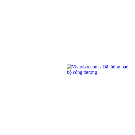
04/01/2022
Địa chỉ: Phòng 201,
Saigon Riverside Office Center, 2A-4A Tôn
Đức Thắng
,
Quận 1
,
TP. Hồ Chí Minh
.
145 Rue de Tolbiac, 75013 Paris, France.
Điện thoại:
(028) 7300 8858 - (024) 7300 8858 - (0236) 730 8858
Tổng đài:
1900 6042
Email:
tour@vivavivu.com
Mã số thuế:
0100874844-001
Liên kết nhanh
Về Vivavivu
Dịch vụ khác
Điều khoản sử dụng
Hợp tác
Chính sách bảo mật
Tuyển dụng