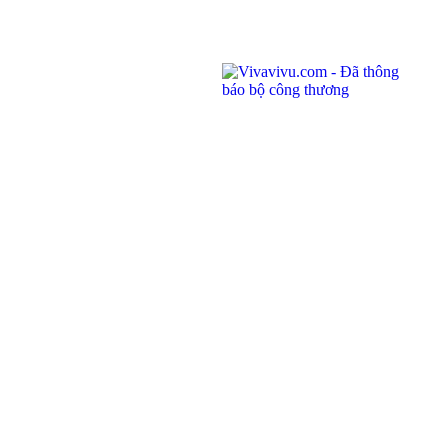
8858
Tổng đài:
1900 6042
Email:
tour@vivavivu.com
Mã số thuế:
0100874844-001
Liên kết nhanh
Về Vivavivu
Dịch vụ khác
Điều khoản sử dụng
Hợp tác
Chính sách bảo mật
Tuyển dụng