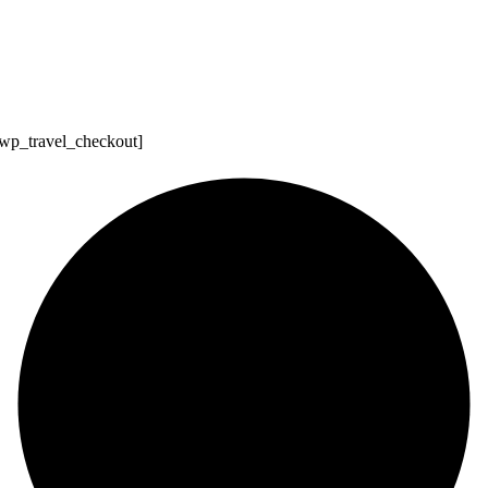
wp_travel_checkout]