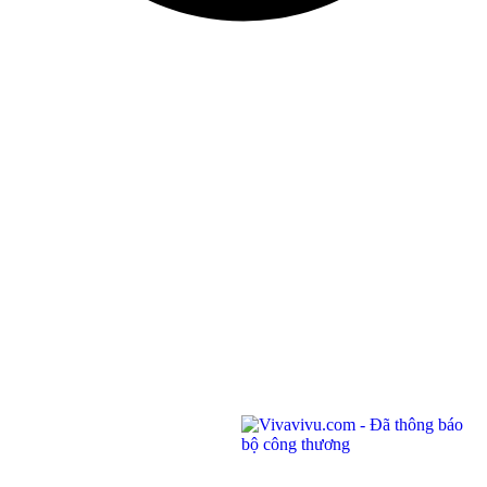
©
CHI NHÁNH CÔNG TY TNHH BIỂN ĐÔNG
ĐKKD: 0100874844-001 do Sở Kế Hoạch Đầu Tư Thành phố Hồ Chí Minh cấp ngày
04/01/2022
Địa chỉ: Phòng 201,
Saigon Riverside Office Center, 2A-4A Tôn
Đức Thắng
,
Quận 1
,
TP. Hồ Chí Minh
.
145 Rue de Tolbiac, 75013 Paris, France.
Điện thoại:
(028) 7300 8858 - (024) 7300 8858 - (0236) 730 8858
Tổng đài:
1900 6042
Email:
tour@vivavivu.com