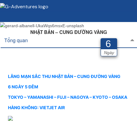
NHẬT BẢN – CUNG ĐƯỜNG VÀNG
Tổng quan
6
Ngày
LÃNG MẠN SẮC THU NHẬT BẢN – CUNG ĐƯỜNG VÀNG
6 NGÀY 5 ĐÊM
TOKYO – YAMANASHI – FUJI – NAGOYA – KYOTO – OSAKA
HÀNG KHÔNG: VIETJET AIR