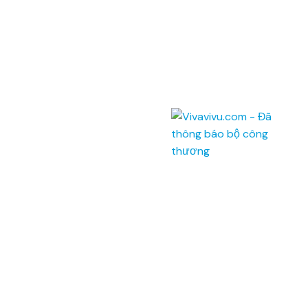
145 Rue de Tolbiac, 75013 Paris, France.
Điện thoại:
(028) 7300 8858 - (024) 7300 8858 -
(0236) 730 8858
Tổng đài:
1900 6042
Email:
tour@vivavivu.com
Mã số thuế:
0100874844-001
Liên kết nhanh
Về Vivavivu
Dịch vụ khác
Điều khoản sử dụng
Hợp tác
Chính sách bảo mật
Tuyển dụng