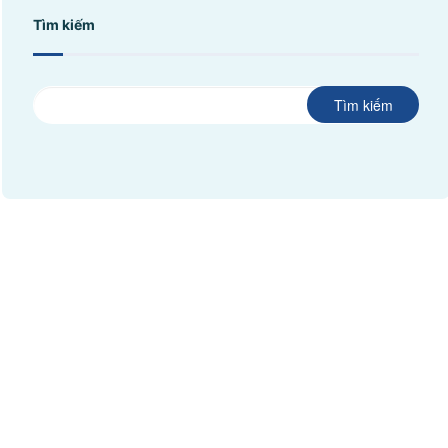
Tìm kiếm
Tìm kiếm
©
CHI NHÁNH CÔNG TY TNHH BIỂN ĐÔNG
ĐKKD: 0100874844-001 do Sở Kế Hoạch Đầu Tư Thành phố Hồ Chí
Minh cấp ngày 04/01/2022
Địa chỉ: Phòng 201,
Saigon Riverside Office Center,
2A-4A Tôn Đức Thắng
,
Quận 1
,
TP. Hồ Chí Minh
.