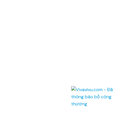
ĐKKD: 0100874844-001 do Sở Kế Hoạch Đầu Tư Thành phố Hồ Chí
Minh cấp ngày 04/01/2022
Địa chỉ: Phòng 201,
Saigon Riverside Office Center,
2A-4A Tôn Đức Thắng
,
Quận 1
,
TP. Hồ Chí Minh
.
145 Rue de Tolbiac, 75013 Paris, France.
Điện thoại:
(028) 7300 8858 - (024) 7300 8858 -
(0236) 730 8858
Tổng đài:
1900 6042
Email:
tour@vivavivu.com
Mã số thuế:
0100874844-001