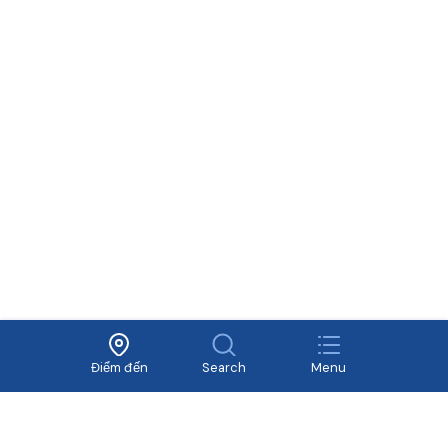
Liên kết nhanh
Về Vivavivu
Dịch vụ khác
Điều khoản sử dụng
Hợp tác
Chính sách bảo mật
Tuyển dụng
Điểm đến
Search
Menu