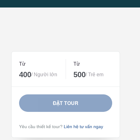
Từ
Từ
400
500
/ Người lớn
/ Trẻ em
ĐẶT TOUR
Yêu cầu thiết kế tour?
Liên hệ tư vấn ngay