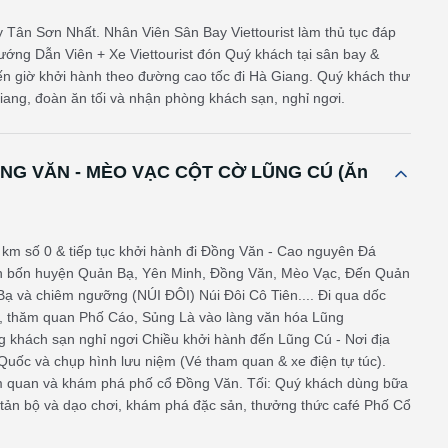
y Tân Sơn Nhất. Nhân Viên Sân Bay Viettourist làm thủ tục đáp
ướng Dẫn Viên + Xe Viettourist đón Quý khách tại sân bay &
ến giờ khởi hành theo đường cao tốc đi Hà Giang. Quý khách thư
Giang, đoàn ăn tối và nhận phòng khách sạn, nghỉ ngơi.
ỒNG VĂN - MÈO VẠC CỘT CỜ LŨNG CÚ (Ăn
km số 0 & tiếp tục khởi hành đi Đồng Văn - Cao nguyên Đá
rên bốn huyện Quản Bạ, Yên Minh, Đồng Văn, Mèo Vạc, Đến Quản
ạ và chiêm ngưỡng (NÚI ĐÔI) Núi Đôi Cô Tiên.... Đi qua dốc
 thăm quan Phố Cáo, Sủng Là vào làng văn hóa Lũng
 khách sạn nghỉ ngơi Chiều khởi hành đến Lũng Cú - Nơi địa
ốc và chụp hình lưu niệm (Vé tham quan & xe điện tự túc).
am quan và khám phá phố cổ Đồng Văn. Tối: Quý khách dùng bữa
o tản bộ và dạo chơi, khám phá đặc sản, thưởng thức café Phố Cổ