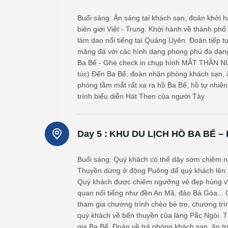
Buổi sáng: Ăn sáng tại khách sạn, đoản khởi 
biên giới Việt - Trung. Khởi hành về thành p
làm dao nổi tiếng tại Quảng Uyên. Đoàn tiếp
măng đá với các hình dạng phong phú đa dạng 
Ba Bể - Ghé check in chụp hình MẮT THẦN NÚ
túc) Đến Ba Bể, đoàn nhận phòng khách sạn, ă
phóng tầm mắt rất xa ra hồ Ba Bể, hồ tự nhiên
trình biểu diễn Hát Then của người Tày.
Day 5 :
KHU DU LỊCH HỒ BA BỂ – B
Buổi sáng: Quý khách có thể dậy sớm chiêm n
Thuyền dừng ở động Puông để quý khách lên t
Quý khách được chiêm ngưỡng vẻ đẹp hùng vĩ
quan nổi tiếng như đền An Mã, đảo Bà Góa... Q
tham gia chương trình chèo bè tre, chương trì
quý khách về bến thuyền của làng Pắc Ngòi. 
gia Ba Bể. Đoàn về trả phòng khách sạn, ăn t