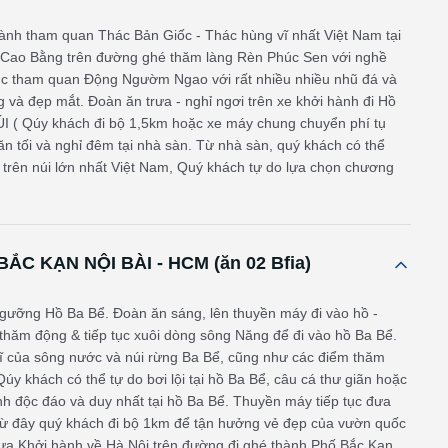
hành tham quan Thác Bản Giốc - Thác hùng vĩ nhất Việt Nam tại
hố Cao Bằng trên đường ghé thăm làng Rèn Phúc Sen với nghề
 tục tham quan Động Ngườm Ngao với rất nhiều nhiều nhũ đá và
và đẹp mắt. Đoàn ăn trưa - nghỉ ngơi trên xe khởi hành đi Hồ
I ( Qúy khách đi bộ 1,5km hoặc xe máy chung chuyển phí tụ
n tối và nghỉ đêm tại nhà sàn. Từ nhà sàn, quý khách có thể
 trên núi lớn nhất Việt Nam, Quý khách tự do lựa chọn chương
ẮC KẠN NỘI BÀI - HCM (ăn 02 Bfia)
gưỡng Hồ Ba Bể. Đoàn ăn sáng, lên thuyền máy đi vào hồ -
hăm động & tiếp tục xuôi dòng sông Năng để đi vào hồ Ba Bể.
 của sông nước và núi rừng Ba Bể, cũng như các điểm thăm
úy khách có thể tự do bơi lội tại hồ Ba Bể, câu cá thư giãn hoặc
nh độc đáo và duy nhất tại hồ Ba Bể. Thuyền máy tiếp tục đưa
Từ đây quý khách đi bộ 1km để tận hưởng vẻ đẹp của vườn quốc
rưa Khởi hành về Hà Nội trên đường đi ghé thành Phố Bắc Kạn