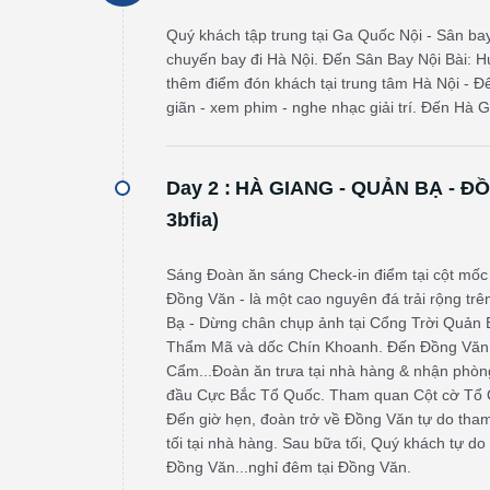
Quý khách tập trung tại Ga Quốc Nội - Sân ba
chuyến bay đi Hà Nội. Đến Sân Bay Nội Bài: H
thêm điểm đón khách tại trung tâm Hà Nội - Đ
giãn - xem phim - nghe nhạc giải trí. Đến Hà 
Day 2 :
HÀ GIANG - QUẢN BẠ - Đ
3bfia)
Sáng Đoàn ăn sáng Check-in điểm tại cột mốc 
Đồng Văn - là một cao nguyên đá trải rộng t
Bạ - Dừng chân chụp ảnh tại Cổng Trời Quản B
Thẩm Mã và dốc Chín Khoanh. Đến Đồng Văn,
Cẩm...Đoàn ăn trưa tại nhà hàng & nhận phòng
đầu Cực Bắc Tổ Quốc. Tham quan Cột cờ Tổ Qu
Đến giờ hẹn, đoàn trở về Đồng Văn tự do th
tối tại nhà hàng. Sau bữa tối, Quý khách tự d
Đồng Văn...nghỉ đêm tại Đồng Văn.