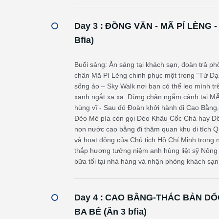
Day 3 :
ĐỒNG VĂN - MÃ PÍ LÈNG -
Bfia)
Buổi sáng: Ăn sáng tại khách sạn, đoàn trả p
chân Mã Pí Lèng chinh phục một trong “Tứ Đại
sống ảo – Sky Walk nơi bạn có thể leo mình 
xanh ngắt xa xa. Dừng chân ngắm cảnh tại M
hùng vĩ - Sau đó Đoàn khởi hành đi Cao Bằng
Đèo Mẻ pía còn gọi Đèo Khâu Cốc Chà hay Dố
non nước cao bằng đi thăm quan khu di tích Q
và hoạt động của Chủ tịch Hồ Chí Minh trong
thắp hương tưởng niệm anh hùng liệt sỹ Nôn
bữa tối tại nhà hàng và nhận phòng khách sạn
Day 4 :
CAO BẰNG-THÁC BẢN DỐC
BA BỂ (Ăn 3 bfia)