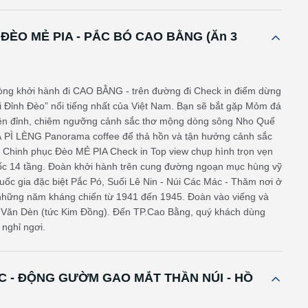
 ĐÈO MẺ PIA - PẮC BÓ CAO BẰNG (Ăn 3
hòng khởi hành đi CAO BẰNG - trên đường đi Check in điểm dừng
 Đỉnh Đèo” nổi tiếng nhất của Việt Nam. Bạn sẽ bắt gặp Mỏm đá
trên đỉnh, chiêm ngưỡng cảnh sắc thơ mộng dòng sông Nho Quế
Ã PÌ LÈNG Panorama coffee để thả hồn và tận hưởng cảnh sắc
. Chinh phục Đèo MẺ PIA Check in Top view chụp hình trọn vẹn
c 14 tầng. Đoàn khởi hành trên cung đường ngoạn mục hùng vỹ
uốc gia đặc biệt Pắc Pó, Suối Lê Nin - Núi Các Mác - Thăm nơi ở
 những năm kháng chiến từ 1941 đến 1945. Đoàn vào viếng và
g Văn Dèn (tức Kim Đồng). Đến TP.Cao Bằng, quý khách dùng
 nghỉ ngơi.
 - ĐỘNG GƯỜM GAO MẮT THẦN NÚI - HỒ