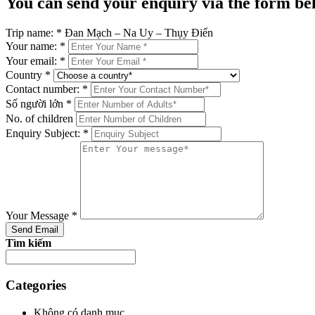
You can send your enquiry via the form be
Trip name:
*
Đan Mạch – Na Uy – Thụy Điển
Your name:
*
Your email:
*
Country
*
Contact number:
*
Số người lớn
*
No. of children
Enquiry Subject:
*
Your Message
*
Tìm kiếm
Categories
Không có danh mục