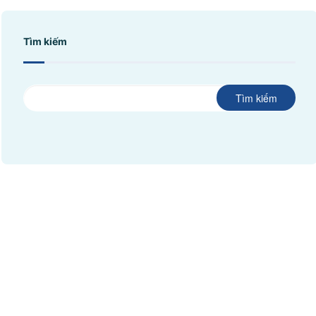
Tìm kiếm
Tìm kiếm
©
CHI NHÁNH CÔNG TY TNHH BIỂN ĐÔNG
ĐKKD: 0100874844-001 do Sở Kế Hoạch Đầu Tư Thành phố Hồ Chí
Minh cấp ngày 04/01/2022
Địa chỉ: Phòng 201,
Saigon Riverside Office Center,