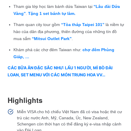
Tham gia lớp học làm bánh dứa Taiwan tại
“Lâu đài Dứa
Vàng”
.
Tặng 1 set bánh tự làm.
Tham quan city tour gồm
“Tòa tháp Taipei 101”
là niềm tự
hào của dân địa phương, thiên đường của những tín đồ
mua sắm
“Mitsui Outlet Park”
.
Khám phá các chợ đêm Taiwan như:
chợ đêm Phùng
Giáp, …
CÁC BỮA ĂN ĐẶC SẮC NHƯ: LẨU 1 NGƯỜI, MÌ BÒ ĐÀI
LOAN, SET MENU VỚI CÁC MÓN TRUNG HOA VV…
Highlights
Miễn VISA cho hộ chiếu Việt Nam đã có visa hoặc thẻ cư
trú các nước Anh, Mỹ, Canada, Úc, New Zealand,
Schengen còn thời hạn có thể đăng ký e-visa nhập cảnh
vào Đài Loan.