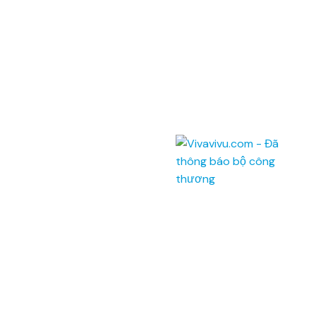
2A-4A Tôn Đức Thắng
,
Quận 1
,
TP. Hồ Chí Minh
.
145 Rue de Tolbiac, 75013 Paris, France.
Điện thoại:
(028) 7300 8858 - (024) 7300 8858 -
(0236) 730 8858
Tổng đài:
1900 6042
Email:
tour@vivavivu.com
Mã số thuế:
0100874844-001
Liên kết nhanh
Về Vivavivu
Dịch vụ khác
Điều khoản sử dụng
Hợp tác