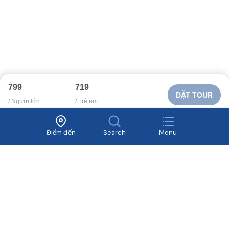
Chính sách bảo mật
Tuyển dụng
799
719
ĐẶT TOUR
/ Người lớn
/ Trẻ em
Yêu cầu thiết kế tour?
Liên hệ tư vấn ngay
Điểm đến
Search
Menu