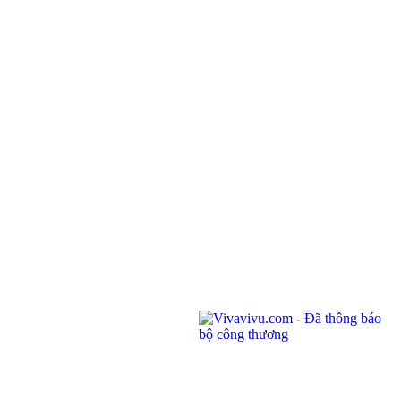
©
CHI NHÁNH CÔNG TY TNHH BIỂN ĐÔNG
ĐKKD: 0100874844-001 do Sở Kế Hoạch Đầu Tư Thành phố Hồ Chí Minh cấp ngày
04/01/2022
Địa chỉ: Phòng 201,
Saigon Riverside Office Center, 2A-4A Tôn
Đức Thắng
,
Quận 1
,
TP. Hồ Chí Minh
.
145 Rue de Tolbiac, 75013 Paris, France.
Điện thoại:
(028) 7300 8858 - (024) 7300 8858 - (0236) 730 8858
Tổng đài:
1900 6042
Email:
tour@vivavivu.com
Mã số thuế:
0100874844-001