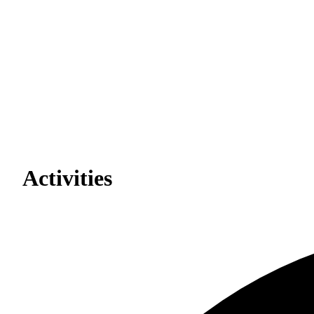
Activities