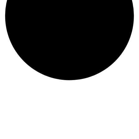
©
BRANCH OF BIEN DONG COMPANY LIMITED
ĐKKD: 0100874844-001 do Sở Kế Hoạch Đầu Tư Thành phố Hồ Chí Minh cấp ngày
04/01/2022