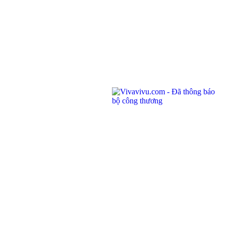
Address: Unit 201,
Saigon Riverside Office Center, 2A-4A Ton
Duc Thang
,
Dist.1
,
HCM City
.
145 Rue de Tolbiac, 75013 Paris, France.
Telephone:
(028) 7300 8858 - (024) 7300 8858 - (0236) 730 8858
Call center:
1900 6042
Email:
tour@vivavivu.com
Mã số thuế:
0100874844-001
Quick Links
About Vivavivu
Other services
Terms of Use
Cooperate
Privacy Policy
Recruitment