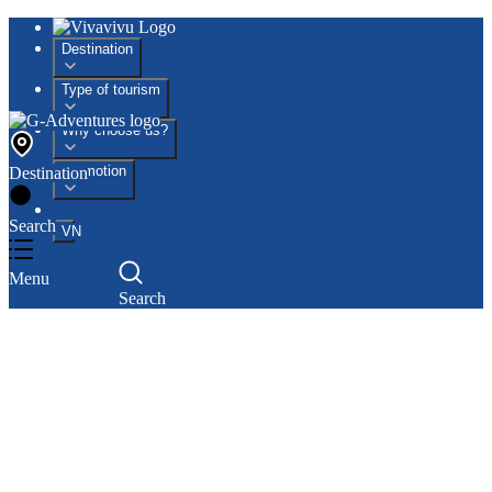
Destination
Type of tourism
Why choose us?
Promotion
Destination
Search
VN
Menu
Search